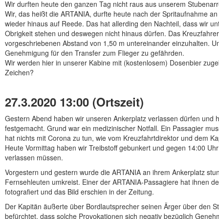
Wir durften heute den ganzen Tag nicht raus aus unserem Stubenarr
Wir, das heißt die ARTANIA, durfte heute nach der Spritaufnahme an 
wieder hinaus auf Reede. Das hat allerding den Nachteil, dass wir un
Obrigkeit stehen und deswegen nicht hinaus dürfen. Das Kreuzfahrervo
vorgeschriebenen Abstand von 1,50 m untereinander einzuhalten. Un
Genehmigung für den Transfer zum Flieger zu gefährden.
Wir werden hier in unserer Kabine mit (kostenlosem) Dosenbier zugeb
Zeichen?
27.3.2020 13:00 (Ortszeit)
Gestern Abend haben wir unseren Ankerplatz verlassen dürfen und 
festgemacht. Grund war ein medizinischer Notfall. Ein Passagier mus
hat nichts mit Corona zu tun, wie vom Kreuzfahrtdirektor und dem K
Heute Vormittag haben wir Treibstoff gebunkert und gegen 14:00 Uhr
verlassen müssen.
Vorgestern und gestern wurde die ARTANIA an ihrem Ankerplatz stu
Fernsehleuten umkreist. Einer der ARTANIA-Passagiere hat ihnen den
fotografiert und das Bild erschien in der Zeitung.
Der Kapitän äußerte über Bordlautsprecher seinen Ärger über den Sti
befürchtet, dass solche Provokationen sich negativ bezüglich Geneh