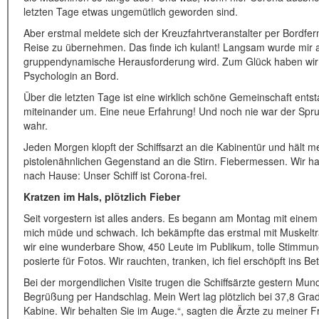
letzten Tage etwas ungemütlich geworden sind.
Aber erstmal meldete sich der Kreuzfahrtveranstalter per Bordfe
Reise zu übernehmen. Das finde ich kulant! Langsam wurde mir a
gruppendynamische Herausforderung wird. Zum Glück haben wir 
Psychologin an Bord.
Über die letzten Tage ist eine wirklich schöne Gemeinschaft ents
miteinander um. Eine neue Erfahrung! Und noch nie war der Spruc
wahr.
Jeden Morgen klopft der Schiffsarzt an die Kabinentür und hält m
pistolenähnlichen Gegenstand an die Stirn. Fiebermessen. Wir hat
nach Hause: Unser Schiff ist Corona-frei.
Kratzen im Hals, plötzlich Fieber
Seit vorgestern ist alles anders. Es begann am Montag mit einem 
mich müde und schwach. Ich bekämpfte das erstmal mit Muskeltra
wir eine wunderbare Show, 450 Leute im Publikum, tolle Stimmu
posierte für Fotos. Wir rauchten, tranken, ich fiel erschöpft ins Bet
Bei der morgendlichen Visite trugen die Schiffsärzte gestern Mu
Begrüßung per Handschlag. Mein Wert lag plötzlich bei 37,8 Grad.
Kabine. Wir behalten Sie im Auge.“, sagten die Ärzte zu meiner Fr