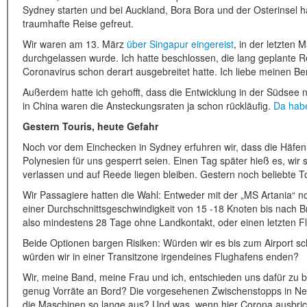
Sydney starten und bei Auckland, Bora Bora und der Osterinsel ha
traumhafte Reise gefreut.
Wir waren am 13. März
über Singapur eingereist
, in der letzten
durchgelassen wurde. Ich hatte beschlossen, die lang geplante R
Coronavirus schon derart ausgebreitet hatte. Ich liebe meinen B
Außerdem hatte ich gehofft, dass die Entwicklung in der Südsee n
in China waren die Ansteckungsraten ja schon rückläufig.
Da habe
Gestern Touris, heute Gefahr
Noch vor dem Einchecken in Sydney erfuhren wir, dass die Häfe
Polynesien für uns gesperrt seien. Einen Tag später hieß es, wir
verlassen und auf Reede liegen bleiben. Gestern noch beliebte T
Wir Passagiere hatten die Wahl: Entweder mit der „MS Artania“ n
einer Durchschnittsgeschwindigkeit von 15 -18 Knoten bis nach 
also mindestens 28 Tage ohne Landkontakt, oder einen letzten
Beide Optionen bargen Risiken: Würden wir es bis zum Airport 
würden wir in einer Transitzone irgendeines Flughafens enden?
Wir, meine Band, meine Frau und ich, entschieden uns dafür zu b
genug Vorräte an Bord? Die vorgesehenen Zwischenstopps in Neu
die Maschinen so lange aus? Und was, wenn hier Corona ausbrich