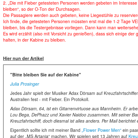
2. „Die mit Fieber getesteten Personen werden gebeten im Interesse 
bleiben“, so der O-Ton der Durchsagen.
Die Passagiere werden auch gebeten, keine Liegestühle zu reservieren
Ich finde, die getesteten Personen müssten erst mal die 1-2 Tage 
bleiben, bis die Testergebnisse vorliegen. Dann kann man weiterseh
Es wird erzählt (also mit Vorsicht zu genießen), dass sich einige der 
halten, in der Kabine zu bleiben.
Hier nun der Artikel
"Bitte bleiben Sie auf der Kabine"
Julia Prosinger
Jedes Jahr spielt der Musiker Adax Dörsam auf Kreuzfahrtschiffen
Australien fest - mit Fieber. Ein Protokoll.
Adax Dörsam, 64, ist ein Gitarrenvirtuose aus Mannheim. Er arbei
Lou Bega, DePhazz und Xavier Naidoo zusammen. Mit seiner Band
Kreuzfahrtschiff, doch diesmal ist alles anders. Per Mail bericht
Eigentlich sollte ich mit meiner Band
„Flower Power Men“
ein paa
auf der „MS Artania“ machen. Wir spielen seit 13 Jahren auf
Kreu