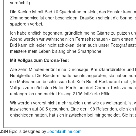
verdächtig.
Die Kabine ist mit Bad 10 Quadratmeter klein, das Fenster kann 
Zimmerservice ist eher bescheiden. Draußen scheint die Sonne, d
spazieren vorbei.
Ich habe endlich begonnen, gründlich meine Gitarre zu putzen u
Abend werden wir wahrscheinlich Fernsehschauen - zum ersten Ma
Bild kann ich leider nicht schicken, denn auch unser Fotograf sitz
meistere mein Leben bislang ohne Smartphone.
Mit Vollgas zum Corona-Test
Alle zehn Minuten ertönt eine Durchsage: Kreuzfahrtdirektor u
Neuigkeiten. Die Reederei hatte nachts angerufen, sie haben nun
die Maßnahmen beschlossen hat: Kein Buffet-Restaurant mehr, k
Vollgas zum nächsten Hafen Perth, um dort Corona-Tests zu mach
umfangreich und meldet bislang 2136 infizierte Fälle.
Wir werden vorerst nicht mehr spielen und wie es weitergeht, ist 
inzwischen auf 36,5 gesunken. Eine der 198 Reisenden, die sich fü
entschieden hatten, hat sich inzwischen bei mir gemeldet. Sie i
JSN Epic is designed by
JoomlaShine.com