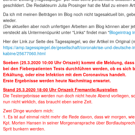
geschildert. Die Redakteurin Julia Prosinger hat die Mail zu einem Arti
Da ich mit meinen Beiträgen im Blog noch nicht tagesaktuell bin, gebe
wieder.
(Die aktuellen aber noch unfertigen Arbeiten am Blog können aber j
versteckt als Untermenüpunkt unter "Links" findet man "
Blogeintrag 
Hier der Link zur Seite des Tagesspiegel, wo der Artikel im Original (m
https://amp.tagesspiegel.de/gesellschaft/coronakrise-und-deutsche-im
kabine/25677060.html
Soeben (25.3.2020 10:00 Uhr Ortszeit) kommt die Meldung, das
bei den Fieberpatienten Tests durchführen werden, ob es sich 
Erkältung, oder eine Infektion mit dem Coronavirus handelt.
Erste Ergebnisse werden heute Nachmittag erwartet.
Stand 25.3.2020 18:00 Uhr Ortszeit Fremantle/Australien
Die Testergebnisse werden nun doch nicht heute Abend vorliegen, s
nun nicht wirklich, das braucht eben seine Zeit.
Zwei Dinge wundern mich:
1. Es ist auf einmal nicht mehr die Rede davon, dass wir morgen, wie
Kpt. Morten Hansen in seiner Morgenansprache über Bordlautspreche
Sprit bunkern werden.